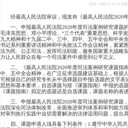
时间：
2020-11-25 20:20
来
经最高人民法院审议，现发布《最高人民法院2020
一、申报最高人民法院2020年度司法案例研究课题
毛泽东思想、邓小平理论、“三个代表”重要思想、科学
九大精神和十九届二中、三中、四中、五中全会和中央
书记系列重要讲话精神和中央政法工作会议精神，紧紧围
法为民、公正司法，发挥司法职能，服务国家重大战略
力让人民群众在每一个司法案件中感受到公平正义。
二、《最高人民法院2020年度司法案例研究课题指
中、五中全会精神，在广泛征求选题建议基础上，根据
可根据自己的研究专长从中选择题目申报(选题的文字表
思想和基本要求，自选课题与按《课题指南》申报的选
《课题指南》拟定的选题还是自选课题，课题名称的表
三、申报最高人民法院2020年度司法案例研究课题
法院深化司法体制改革，全面推进审判体系和审判能力现
对审判执行实践中迫切需要解决的法律适用问题，提出
四、课题申请人须具备下列条件：1.遵守中华人民共和