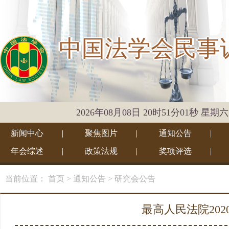
中国法学会民事
2026年08月08日 20时51分01秒 星期六
新闻中心
|
聚焦图片
|
通知公告
|
年会综述
|
政策法规
|
奖项评选
|
当前位置：
首页
> 通知公告
> 研究会公告
最高人民法院20