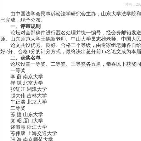
时间：
202
由中国法学会民事诉讼法学研究会主办，山东大学法学院和《
已完成，现予公布。
一、评审规则
论坛对全部稿件进行匿名处理并统一编号，经会务邮箱发送至
师、山东师范大学王德新老师、中山大学巢志雄老师、中国人
论文共设优秀、良好、合格三个等级，由专家组老师各自给出
好2分、合格1分的计分方式，最终决出总分前15名论文成为本
二、获奖名单
论坛设置一等奖、二等奖、三等奖各五名，恭喜以下获奖同
一等奖：
李 蔚 南京大学
崔 斌 北京大学
张红旺 湘潭大学
赵大伟 吉林大学
牛正浩 北京大学
二等奖：
苏 捷 山东大学
党 昭 厦门大学
饶淑慧 浙江大学
苏伟康 上海交通大学
张 海 南京师范大学