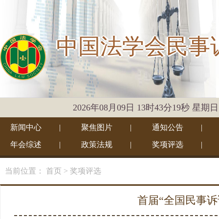
中国法学会民事
2026年08月09日 13时43分19秒 星期日
新闻中心
|
聚焦图片
|
通知公告
|
年会综述
|
政策法规
|
奖项评选
|
当前位置：
首页
> 奖项评选
首届“全国民事