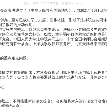
时间：
2020-07-20 12:40
来源：
责任编辑：
master
次会议表决通过了《中华人民共和国民法典》，自2021年1月1
月创办，至今已成功举办六届，初步搭建、形成了法律职业共同
到了很好的推动作用。
实务界的交流，特继续举办本论坛，法律职业共同体各界嘉宾将
程序立法及完善建言献策，妇女儿童等弱势群体的权益保护也是
究会、中国人民大学法学院共同主办，中华全国律师协会婚姻家
学研究所联合承办，上海埃孚欧律师事务所、北京天驰君泰律师
的重点难点问题;
情防控政策的所限，本次会议拟采用线下主会场与线上远程参
嘉宾外，参会嘉宾将主要通过线上的方式参与交流，具体参会
人)
日截止，不再接受新的论文提交)，会务组将对入选的论文作者发
函者谢绝与会。