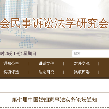
会民事诉讼法学研究会
17时26分19秒 星期日
通知公告
|
讲话文件
|
对外交流
|
奖项评选
|
理论研究
|
奖项评选
|
第七届中国婚姻家事法实务论坛通知