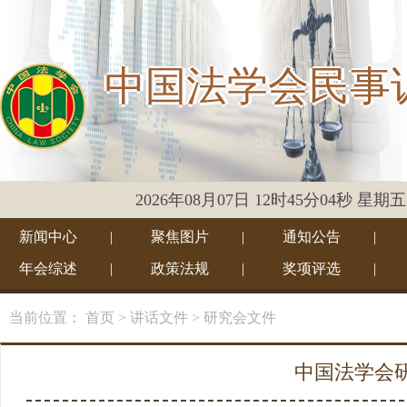
中国法学会民事
2026年08月07日 12时45分04秒 星期五
新闻中心
|
聚焦图片
|
通知公告
|
年会综述
|
政策法规
|
奖项评选
|
当前位置：
首页
> 讲话文件
> 研究会文件
中国法学会