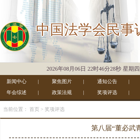
中国法学会民事
2026年08月06日 22时46分28秒 星期四
新闻中心
|
聚焦图片
|
通知公告
|
年会综述
|
政策法规
|
奖项评选
|
当前位置：
首页
> 奖项评选
第八届“董必武