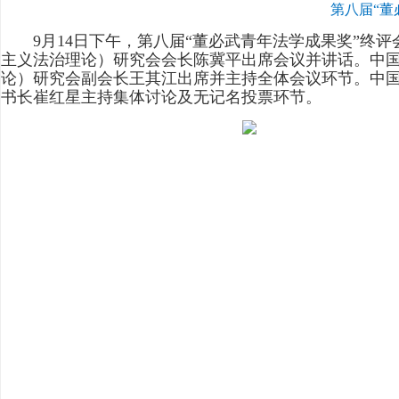
第八届“董
9月14日下午，第八届“董必武青年法学成果奖”终评
主义法治理论）研究会会长陈冀平出席会议并讲话。中
论）研究会副会长王其江出席并主持全体会议环节。中
书长崔红星主持集体讨论及无记名投票环节。